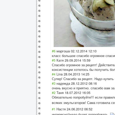
#6
маргоша
02.12.2014 12:10
класс большое спасибо огромное спаси
#5
Катя
29.09.2014 15:59
Спасибо огромное за рецепт! Действит
консистенции хотелось бы получить бол
#4
Lina
28.04.2013 14:25
Супер! Спасибо за рецепт. Надо купить
#3
надежда
28.12.2012 08:16
очень вкусно и приятно. спасибо вам за
#2
Таня
18.07.2012 16:05
Обязательно попробуйте!!! если правиль
всяких эмульгаторов! Сама готовила се
#1
Настя
24.06.2012 06:52
интересно))надо будет попробовать