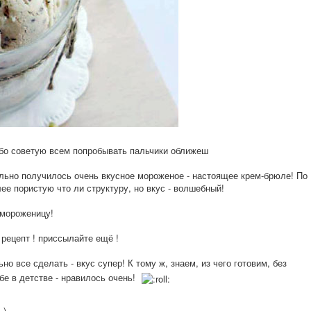
бо советую всем попробывать пальчики оближеш
ельно получилось очень вкусное мороженое - настоящее крем-брюле! По
ее пористую что ли структуру, но вкус - волшебный!
 мороженицу!
 рецепт ! приссылайте ещё !
но все сделать - вкус супер! К тому ж, знаем, из чего готовим, без
бе в детстве - нравилось очень!