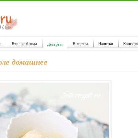
а
Вторые блюда
Выпечка
Напитки
Консерв
Десерты
юле домашнее