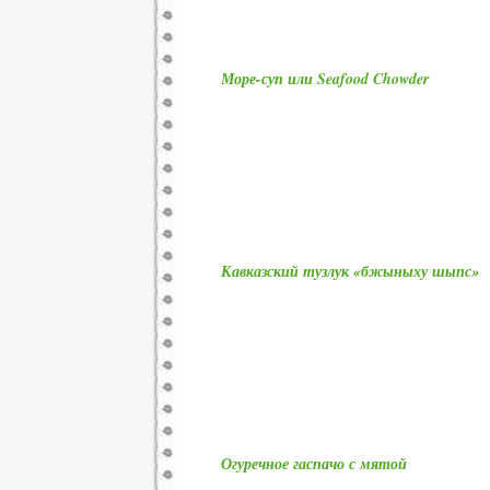
Море-суп или Seafood Chowder
Кавказский тузлук «бжыныху шыпс»
Огуречное гаспачо с мятой