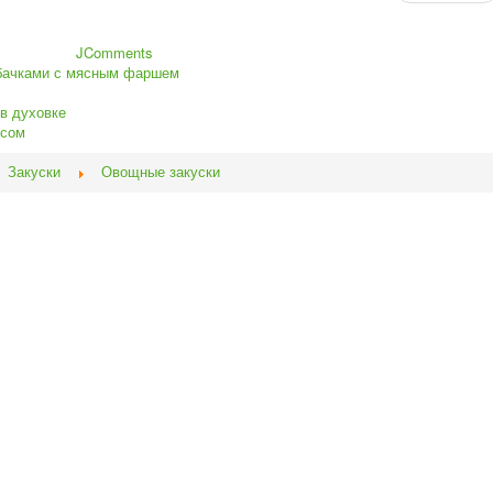
JComments
бачками с мясным фаршем
в духовке
исом
Закуски
Овощные закуски