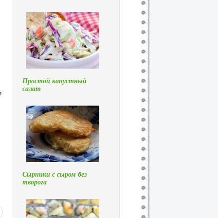
Простой капустный
салат
и
Сырники с сыром без
творога