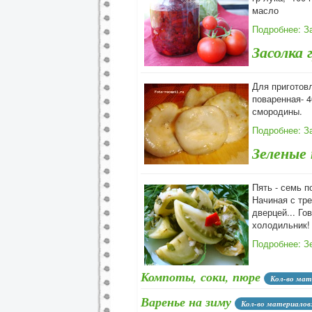
масло
Подробнее: З
Засолка 
Для приготов
поваренная- 4
смородины.
Подробнее: З
Зеленые
Пять - семь 
Начиная с тре
дверцей... Го
холодильник!
Подробнее: З
Компоты, соки, пюре
Кол-во мат
Варенье на зиму
Кол-во материалов