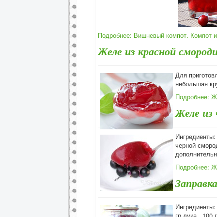
Подробнее: Вишневый компот. Компот 
Желе из красной смород
Для приготовл
небольшая кру
Подробнее: Ж
Желе из
Ингредиенты: 
черной смород
дополнительн
Подробнее: Ж
Заправка
Ингредиенты: 
гр лука, 100 