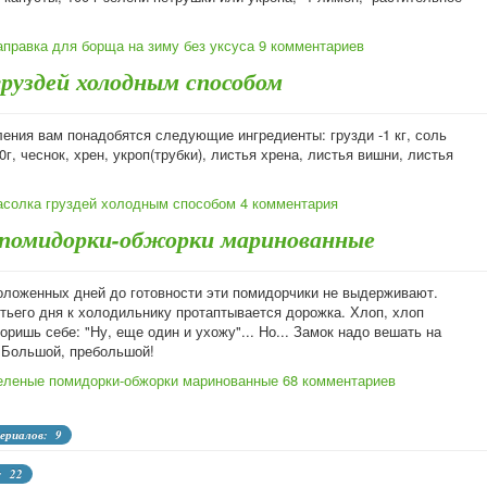
аправка для борща на зиму без уксуса
9 комментариев
груздей холодным способом
ления вам понадобятся следующие ингредиенты: грузди -1 кг, соль
0г, чеснок, хрен, укроп(трубки), листья хрена, листья вишни, листья
асолка груздей холодным способом
4 комментария
 помидорки-обжорки маринованные
положенных дней до готовности эти помидорчики не выдерживают.
тьего дня к холодильнику протаптывается дорожка. Хлоп, хлоп
воришь себе: "Ну, еще один и ухожу"... Но... Замок надо вешать на
 Большой, пребольшой!
еленые помидорки-обжорки маринованные
68 комментариев
ериалов: 9
: 22