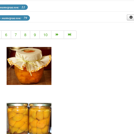
 материалов: 11
о материалов: 79
ол-во материалов: 26
6
7
8
9
10
о материалов: 19
во материалов: 12
 кабачков, перца, тыквы
Кол-во материалов: 1