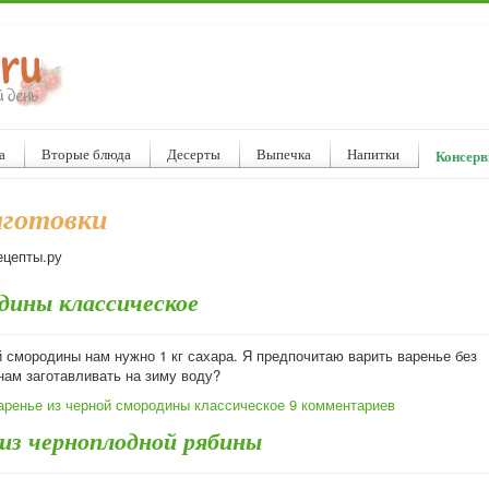
а
Вторые блюда
Десерты
Выпечка
Напитки
Консерв
аготовки
ецепты.ру
одины классическое
й смородины нам нужно 1 кг сахара. Я предпочитаю варить варенье без
нам заготавливать на зиму воду?
аренье из черной смородины классическое
9 комментариев
 из черноплодной рябины