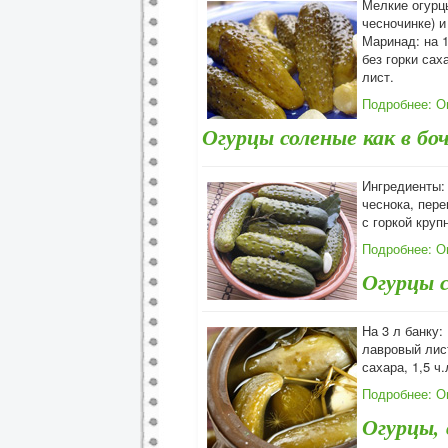
Мелкие огурцы
чесночинке) и
Маринад: на 1
без горки сах
лист.
Подробнее: О
Огурцы соленые как в бо
Ингредиенты: 
чеснока, пере
с горкой круп
Подробнее: О
Огурцы 
На 3 л банку:
лавровый лист
сахара, 1,5 ч
Подробнее: О
Огурцы,