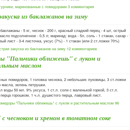
гурчики, маринованные с помидорами
3 комментария
закуска из баклажанов на зиму
баклажаны - 5 кг, чеснок - 200 г, красный сладкий перец - 4 шт, острый
масло подсолнечное - 0,5 л; маринад: вода - 5л, соль - 1 стакан, сахар - 
вый лист - 3-4 листочка, уксус (7%) - 1 стакан (или 2 ст.ложки 70%)
страя закуска из баклажанов на зиму
12 комментариев
ы "Пальчики оближешь" с луком и
льным маслом
асных помидоров, 1 головка чеснока, 2 небольших луковицы, 3 ст.ложки
о масла, зелень петрушки.
 л воды 50 мл. 9% уксуса, 1 ст.л. соли с маленькой горкой, 3 ст.л.
. перца горошком, 1 ч.л. душистого перца, лавровый лист.
омидоры "Пальчики оближешь" с луком и растительным маслом
96
с чесноком и хреном в томатном соке