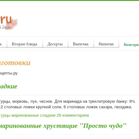
а
Вторые блюда
Десерты
Выпечка
Напитки
Консерв
аготовки
ецепты.ру
ладкие
урцы, морковь, лук, чеснок. Для маринада на трехлитровую банку: 9%
 2 столовых ложки крупной соли, 6 столовых ложек сахара, гвоздика.
гурцы маринованные сладкие
29 комментариев
маринованные хрустящие "Просто чудо"