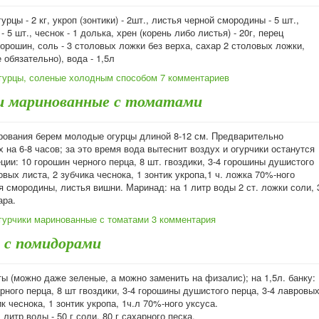
урцы - 2 кг, укроп (зонтики) - 2шт., листья черной смородины - 5 шт.,
 5 шт., чеснок - 1 долька, хрен (корень либо листья) - 20г, перец
горошин, соль - 3 столовых ложки без верха, сахар 2 столовых ложки,
е обязательно), вода - 1,5л
гурцы, соленые холодным способом
7 комментариев
и маринованные с томатами
рования берем молодые огурцы длиной 8-12 см. Предварительно
 на 6-8 часов; за это время вода вытеснит воздух и огурчики останутся
ции: 10 горошин черного перца, 8 шт. гвоздики, 3-4 горошины душистого
овых листа, 2 зубчика чеснока, 1 зонтик укропа,1 ч. ложка 70%-ного
я смородины, листья вишни. Маринад: на 1 литр воды 2 ст. ложки соли, 
ара.
гурчики маринованные с томатами
3 комментария
 с помидорами
ы (можно даже зеленые, а можно заменить на физалис); на 1,5л. банку:
рного перца, 8 шт гвоздики, 3-4 горошины душистого перца, 3-4 лавровы
ик чеснока, 1 зонтик укропа, 1ч.л 70%-ного уксуса.
 литр воды - 50 г соли, 80 г сахарного песка.