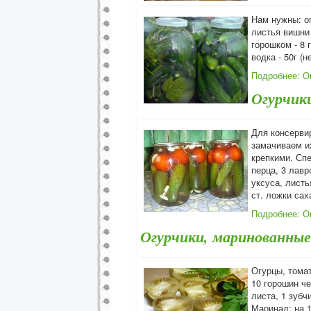
Нам нужны: ог
листья вишни -
горошком - 8 
водка - 50г (н
Подробнее: О
Огурчик
Для консерви
замачиваем их
крепкими. Спе
перца, 3 лавр
уксуса, листь
ст. ложки сах
Подробнее: О
Огурчики, маринованные
Огурцы, томат
10 горошин че
листа, 1 зубч
Маринад: на 1