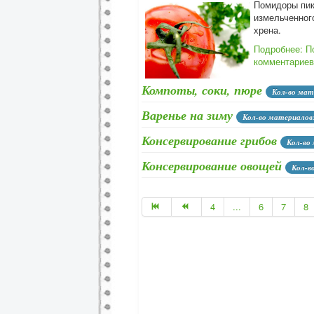
Помидоры пикан
измельченного
хрена.
Подробнее: П
комментариев
Компоты, соки, пюре
Кол-во мат
Варенье на зиму
Кол-во материалов
Консервирование грибов
Кол-во
Консервирование овощей
Кол-в
Консервирование помидоров
К
4
...
6
7
8
Консервирование огурцов
Кол-в
Консервирование салатов
Кол-
Консервирование баклажанов,