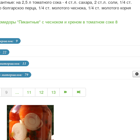
тные: на 2,5 л томатного сока - 4 ст.л. сахара, 2 ст.л. соли, 1/4 ст.
 болгарскоо перца, 1/4 ст. молотого чеснока, 1/4 ст. молотого корня
омидоры "Пикантные" с чесноком и хреном в томатном соке
8
ериалов: 9
: 22
 материалов: 11
о материалов: 79
ол-во материалов: 26
9
...
11
12
13
о материалов: 19
во материалов: 12
 кабачков, перца, тыквы
Кол-во материалов: 1