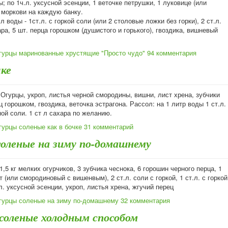
; по 1ч.л. уксусной эсенции, 1 веточке петрушки, 1 луковице (или
 моркови на каждую банку.
л воды - 1ст.л. с горкой соли (или 2 столовые ложки без горки), 2 ст.л.
ара, 5 шт. перца горошком (душистого и горького), гвоздика, вишневый
гурцы маринованные хрустящие "Просто чудо"
94 комментария
чке
Огурцы, укроп, листья черной смородины, вишни, лист хрена, зубчики
ц горошком, гвоздика, веточка эстрагона. Рассол: на 1 литр воды 1 ст.л.
ной соли. 1 ст л сахара по желанию.
гурцы соленые как в бочке
31 комментарий
соленые на зиму по-домашнему
 1,5 кг мелких огурчиков, 3 зубчика чеснока, 6 горошин черного перца, 1
 (или смородиновый с вишенвым), 2 ст.л. соли с горкой, 1 ст.л. с горкой
.л. уксусной эсенции, укроп, листья хрена, жгучий перец
гурцы соленые на зиму по-домашнему
32 комментария
 соленые холодным способом