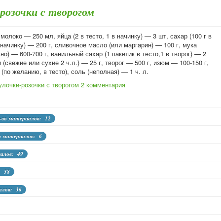
розочки с творогом
молоко — 250 мл, яйца (2 в тесто, 1 в начинку) — 3 шт, сахар (100 г в
в начинку) — 200 г, сливочное масло (или маргарин) — 100 г, мука
но) — 600-700 г, ванильный сахар (1 пакетик в тесто,1 в творог) — 2
 (свежие или сухие 2 ч.л.) — 25 г, творог — 500 г, изюм — 100-150 г,
(по желанию, в тесто), соль (неполная) — 1 ч. л.
улочки-розочки с творогом
2 комментария
-во материалов: 12
о материалов: 6
иалов: 49
: 38
алов: 36