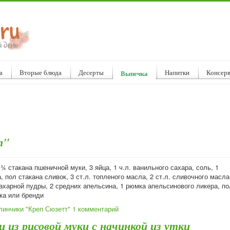
а
Вторые блюда
Десерты
Напитки
Консер
Выпечка
т"
¾ стакана пшеничной муки, 3 яйца, 1 ч.л. ванильного сахара, соль, 1
, пол стакана сливок, 3 ст.л. топленого масла, 2 ст.л. сливочного масла
ахарной пудры, 2 средних апельсина, 1 рюмка апельсинового ликера, по
ка или бренди
линчики "Креп Сюзетт"
1 комментарий
 из рисовой муки с начинкой из утки