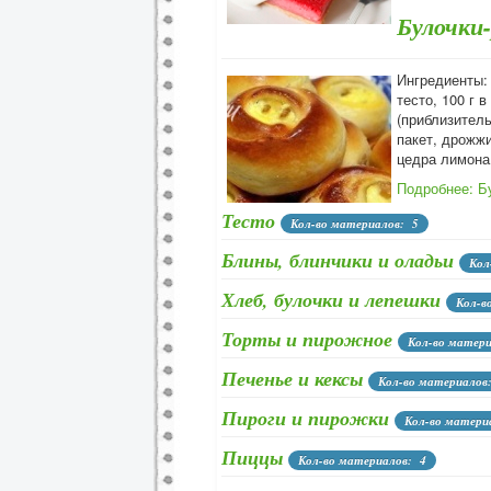
Булочки-
Ингредиенты: 
тесто, 100 г 
(приблизитель
пакет, дрожжи
цедра лимона 
Подробнее: Б
Тесто
Кол-во материалов: 5
Блины, блинчики и оладьи
Кол
Хлеб, булочки и лепешки
Кол-в
Торты и пирожное
Кол-во матер
Печенье и кексы
Кол-во материалов
Пироги и пирожки
Кол-во матери
Пиццы
Кол-во материалов: 4