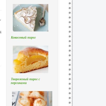
ь
й
Кокосовый пирог
Творожный пирог с
персиками