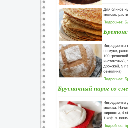
Для блинов ну
молоко, расти
Подробнее: Б
Бретонс
Ингредиенты и
по муке, разн
100 гречневой
инстантных), 
дрожжей, 5 г 
семолина)
Подробнее: Б
Брусничный пирог со см
Ингредиенты д
молока. Начин
жирности, 4 я
1 коф.л. вани
Подробнее: Б