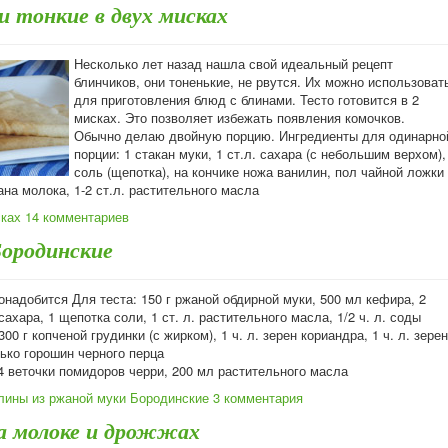
и тонкие в двух мисках
Несколько лет назад нашла свой идеальный рецепт
блинчиков, они тоненькие, не рвутся. Их можно использоват
для приготовления блюд с блинами. Тесто готовится в 2
мисках. Это позволяет избежать появления комочков.
Обычно делаю двойную порцию. Ингредиенты для одинарно
порции: 1 стакан муки, 1 ст.л. сахара (с небольшим верхом),
соль (щепотка), на кончике ножа ванилин, пол чайной ложки
ана молока, 1-2 ст.л. растительного масла
сках
14 комментариев
Бородинские
онадобится Для теста: 150 г ржаной обдирной муки, 500 мл кефира, 2
 сахара, 1 щепотка соли, 1 ст. л. растительного масла, 1/2 ч. л. соды
00 г копченой грудинки (с жирком), 1 ч. л. зерен кориандра, 1 ч. л. зерен
ько горошин черного перца
4 веточки помидоров черри, 200 мл растительного масла
лины из ржаной муки Бородинские
3 комментария
а молоке и дрожжах