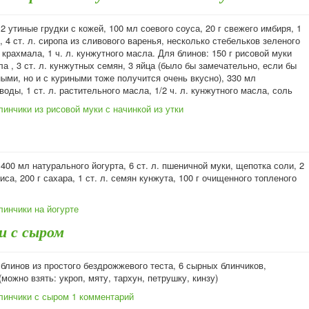
2 утиные грудки с кожей, 100 мл соевого соуса, 20 г свежего имбиря, 1
, 4 ст. л. сиропа из сливового варенья, несколько стебельков зеленого
л. крахмала, 1 ч. л. кунжутного масла. Для блинов: 150 г рисовой муки
а , 3 ст. л. кунжутных семян, 3 яйца (было бы замечательно, если бы
ыми, но и с куриными тоже получится очень вкусно), 330 мл
воды, 1 ст. л. растительного масла, 1/2 ч. л. кунжутного масла, соль
инчики из рисовой муки с начинкой из утки
400 мл натурального йогурта, 6 ст. л. пшеничной муки, щепотка соли, 2
ниса, 200 г сахара, 1 ст. л. семян кунжута, 100 г очищенного топленого
линчики на йогурте
и с сыром
блинов из простого бездрожжевого теста, 6 сырных блинчиков,
(можно взять: укроп, мяту, тархун, петрушку, кинзу)
линчики с сыром
1 комментарий