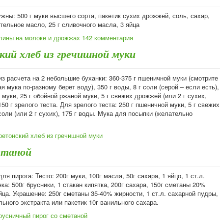
жны: 500 г муки высшего сорта, пакетик сухих дрожжей, соль, сахар,
тельное масло, 25 г сливочного масла, 3 яйца
лины на молоке и дрожжах
142 комментария
кий хлеб из гречишной муки
з расчета на 2 небольшие буханки: 360-375 г пшеничной муки (смотрите
ая мука по-разному берет воду), 350 г воды, 8 г соли (серой – если есть),
 муки, 25 г обойной ржаной муки, 5 г свежих дрожжей (или 2 г сухих,
150 г зрелого теста. Для зрелого теста: 250 г пшеничной муки, 5 г свежих
соли (или 2 г сухих), 175 г воды. Мука для посыпки (желательно
ретонский хлеб из гречишной муки
етаной
ля пирога: Тесто: 200г муки, 100г масла, 50г сахара, 1 яйцо, 1 ст.л.
ка: 500г брусники, 1 стакан кипятка, 200г сахара, 150г сметаны 20%
йца. Украшение: 250г сметаны 35-40% жирности, 1 ст.л. сахарной пудры,
льного экстракта или пакетик 10г ванильного сахара.
русничный пирог со сметаной