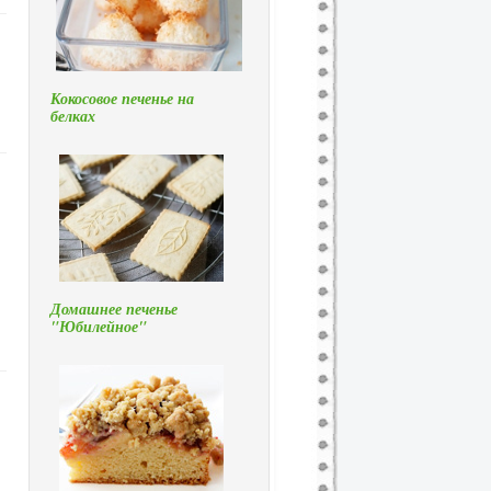
Кокосовое печенье на
белках
Домашнее печенье
"Юбилейное"